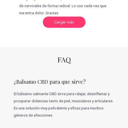
de cervicales de forma radical. Lo uso cada vez que
me entra dolor. Gracias
C
Cargar más
a
r
g
a
r
m
á
s
v
FAQ
a
l
o
r
a
c
¿Balsamo CBD para que sirve?
i
o
n
e
El bálsamo calmante CBD sirve para relajar, desinflamar y
s
prosperar dolencias tanto de piel, musculares y articulares.
Es una solución muy polivalente y eficaz para muchos
géneros de afecciones.