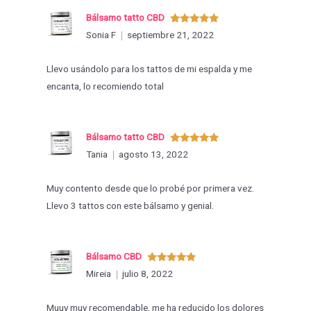
Bálsamo tatto CBD
Valorado
Sonia F
septiembre 21, 2022
con
5
de 5
Llevo usándolo para los tattos de mi espalda y me
encanta, lo recomiendo total
Bálsamo tatto CBD
Valorado
Tania
agosto 13, 2022
con
5
de 5
Muy contento desde que lo probé por primera vez.
Llevo 3 tattos con este bálsamo y genial.
Bálsamo CBD
Valorado
Mireia
julio 8, 2022
con
5
de 5
Muuy muy recomendable, me ha reducido los dolores