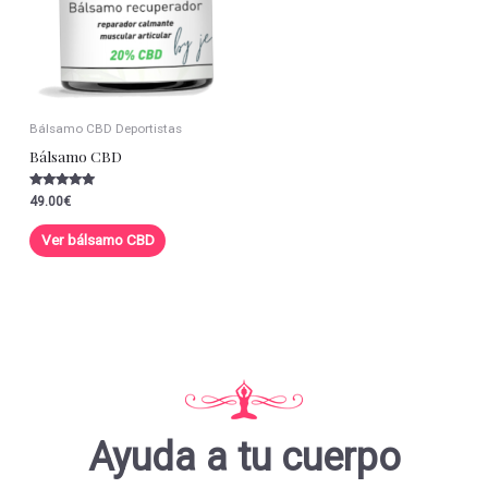
Bálsamo CBD Deportistas
Bálsamo CBD
Valorado con
49.00
€
5.00
de 5
Ver bálsamo CBD
Ayuda a tu cuerpo