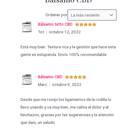
Ordenar
Ordenar por
las
Bálsamo tatto CBD
valoraciones
Valorado
Tot
octubre 12, 2022
con
5
de 5
por
Está muy bien. Textura rica y la gestión que hace esta
gente es estupenda. Envío 100% recomendable.
Bálsamo CBD
Valorado
Marc
octubre 9, 2022
con
5
de 5
Desde que me rompi los ligamentos de la rodilla lo
llevo usando y va muy bien, me calma el dolor y el
hinchazon, gracias por las sugerencias y la atención
que dais, un saludo