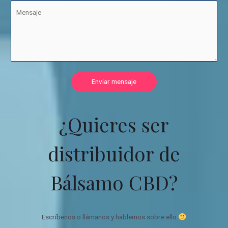
Enviar mensaje
¿Quieres ser
distribuidor de
Bálsamo CBD?
Escríbenos o llámanos y hablemos sobre ello