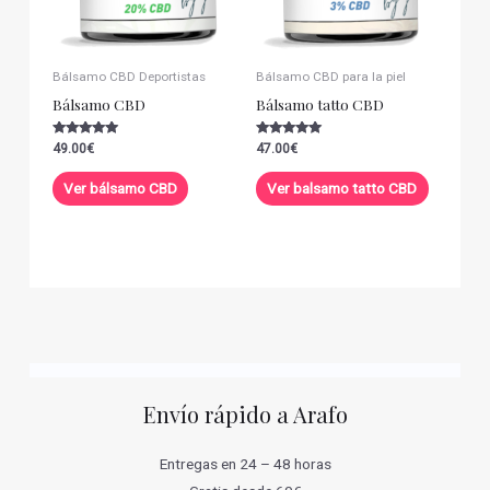
Bálsamo CBD Deportistas
Bálsamo CBD para la piel
Bálsamo CBD
Bálsamo tatto CBD
Valorado con
Valorado con
49.00
€
47.00
€
5.00
5.00
de 5
de 5
Ver bálsamo CBD
Ver balsamo tatto CBD
Envío rápido a Arafo
Entregas en 24 – 48 horas