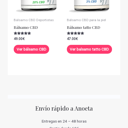
Bálsamo CBD Deportistas
Bálsamo CBD para la piel
Bálsamo CBD
Bálsamo tatto CBD
Valorado con
Valorado con
49.00
€
47.00
€
5.00
5.00
de 5
de 5
Ver bálsamo CBD
Ver balsamo tatto CBD
Envío rápido a Anoeta
Entregas en 24 – 48 horas