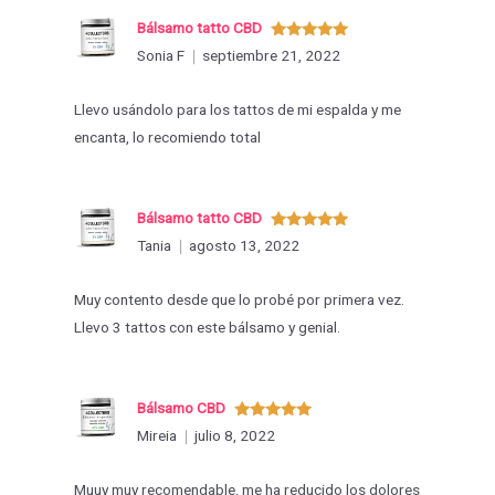
Bálsamo tatto CBD
Valorado
Sonia F
septiembre 21, 2022
con
5
de 5
Llevo usándolo para los tattos de mi espalda y me
encanta, lo recomiendo total
Bálsamo tatto CBD
Valorado
Tania
agosto 13, 2022
con
5
de 5
Muy contento desde que lo probé por primera vez.
Llevo 3 tattos con este bálsamo y genial.
Bálsamo CBD
Valorado
Mireia
julio 8, 2022
con
5
de 5
Muuy muy recomendable, me ha reducido los dolores