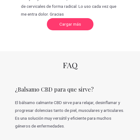
de cervicales de forma radical. Lo uso cada vez que
me entra dolor. Gracias
C
Cargar más
a
r
g
a
r
m
á
s
v
FAQ
a
l
o
r
a
c
¿Balsamo CBD para que sirve?
i
o
n
e
El bálsamo calmante CBD sirve para relajar, desinflamar y
s
progresar dolencias tanto de piel, musculares y articulares.
Es una solución muy versátil y eficiente para muchos
géneros de enfermedades.