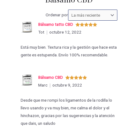
Ordenar
Ordenar por
las
Bálsamo tatto CBD
valoraciones
Valorado
Tot
octubre 12, 2022
con
5
de 5
por
Está muy bien. Textura rica y la gestión que hace esta
gente es estupenda. Envío 100% recomendable.
Bálsamo CBD
Valorado
Marc
octubre 9, 2022
con
5
de 5
Desde que me rompi los ligamentos de la rodilla lo
llevo usando y va muy bien, me calma el dolor y el
hinchazon, gracias por las sugerencias y la atención
que dais, un saludo