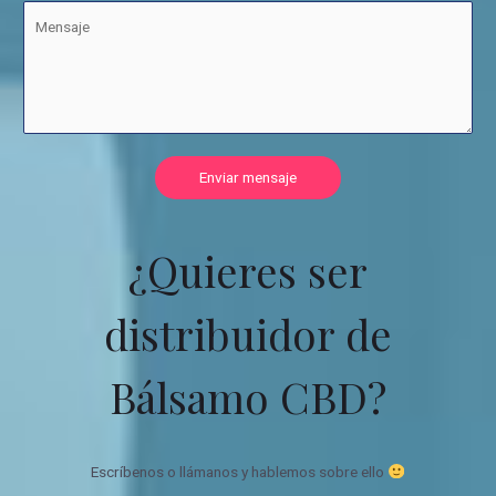
Enviar mensaje
¿Quieres ser
distribuidor de
Bálsamo CBD?
Escríbenos o llámanos y hablemos sobre ello