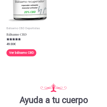
Bálsamo CBD Deportistas
Bálsamo CBD
Valorado con
49.00
€
5.00
de 5
Ver bálsamo CBD
Ayuda a tu cuerpo