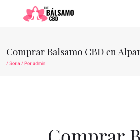
Ir
al
contenido
Comprar Balsamo CBD en Alpa
/
Soria
/ Por
admin
Comprar B