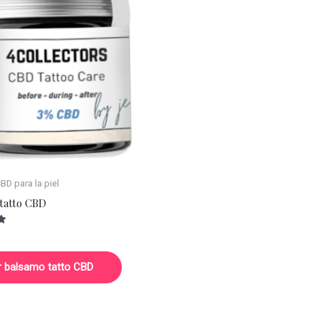
D para la piel
tatto CBD
r balsamo tatto CBD