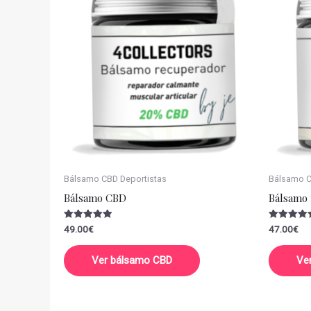
Bálsamo CBD Deportistas
Bálsamo CB
Bálsamo CBD
Bálsamo 
Valorado
Valorado
49.00
€
47.00
€
con
con
5.00
5.00
de 5
de 5
Ver bálsamo CBD
Ve