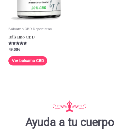
Bálsamo CBD Deportistas
Bálsamo CBD
Valorado con
49.00
€
5.00
de 5
Ver bálsamo CBD
Ayuda a tu cuerpo