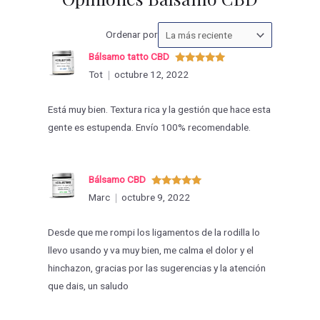
Ordenar
Ordenar por
las
Bálsamo tatto CBD
valoraciones
Valorado
Tot
octubre 12, 2022
con
5
de 5
por
Está muy bien. Textura rica y la gestión que hace esta
gente es estupenda. Envío 100% recomendable.
Bálsamo CBD
Valorado
Marc
octubre 9, 2022
con
5
de 5
Desde que me rompi los ligamentos de la rodilla lo
llevo usando y va muy bien, me calma el dolor y el
hinchazon, gracias por las sugerencias y la atención
que dais, un saludo