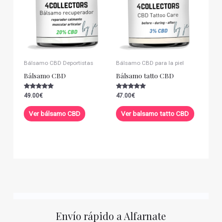
Bálsamo CBD Deportistas
Bálsamo CBD para la piel
Bálsamo CBD
Bálsamo tatto CBD
Valorado con
Valorado con
49.00
€
47.00
€
5.00
5.00
de 5
de 5
Ver bálsamo CBD
Ver balsamo tatto CBD
Envío rápido a Alfarnate