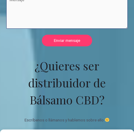
Enviar mensaje
¿Quieres ser
distribuidor de
Bálsamo CBD?
Escríbenos o llámanos y hablemos sobre ello