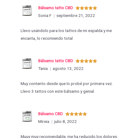
Bálsamo tatto CBD
Valorado
Sonia F
septiembre 21, 2022
con
5
de 5
Llevo usándolo para los tattos de mi espalda y me
encanta, lo recomiendo total
Bálsamo tatto CBD
Valorado
Tania
agosto 13, 2022
con
5
de 5
Muy contento desde que lo probé por primera vez.
Llevo 3 tattos con este bálsamo y genial.
Bálsamo CBD
Valorado
Mireia
julio 8, 2022
con
5
de 5
Muuy muy recomendable, me ha reducido los dolores