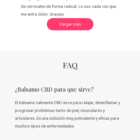
de cervicales de forma radical. Lo uso cada vez que
me entra dolor. Gracias
C
Cargar más
a
r
g
a
r
m
á
s
v
FAQ
a
l
o
r
a
c
¿Balsamo CBD para que sirve?
i
o
n
e
El bálsamo calmante CBD sirve para relajar, desinflamar y
s
progresar problemas tanto de piel, musculares y
articulares. Es una solución muy polivalente y eficaz para
muchos tipos de enfermedades.