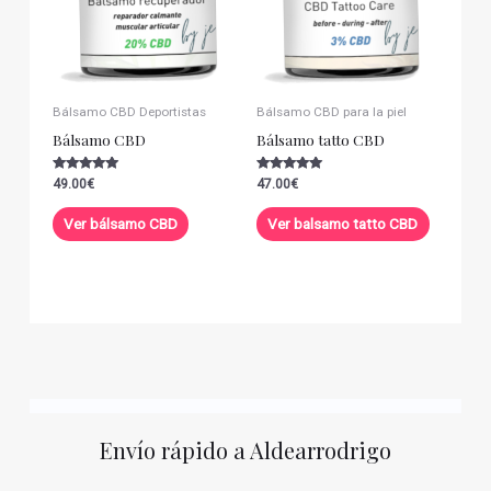
Bálsamo CBD Deportistas
Bálsamo CBD para la piel
Bálsamo CBD
Bálsamo tatto CBD
Valorado con
Valorado con
49.00
€
47.00
€
5.00
5.00
de 5
de 5
Ver bálsamo CBD
Ver balsamo tatto CBD
Envío rápido a Aldearrodrigo