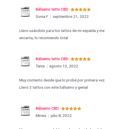
Bálsamo tatto CBD
Valorado
Sonia F
septiembre 21, 2022
con
5
de 5
Llevo usándolo para los tattos de mi espalda y me
encanta, lo recomiendo total
Bálsamo tatto CBD
Valorado
Tania
agosto 13, 2022
con
5
de 5
Muy contento desde que lo probé por primera vez.
Llevo 3 tattos con este bálsamo y genial.
Bálsamo CBD
Valorado
Mireia
julio 8, 2022
con
5
de 5