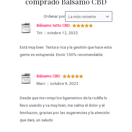
comprado Bálsamo CBD
Ordenar
Ordenar por
las
Bálsamo tatto CBD
valoraciones
Valorado
Tot
octubre 12, 2022
con
5
de 5
por
Está muy bien. Textura rica y la gestión que hace esta
gente es estupenda. Envío 100% recomendable.
Bálsamo CBD
Valorado
Marc
octubre 9, 2022
con
5
de 5
Desde que me rompi los ligamentos de la rodilla lo
llevo usando y va muy bien, me calma el dolor y el
hinchazon, gracias por las sugerencias y la atención
que dais, un saludo