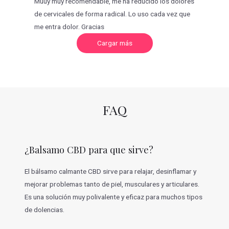
Muuy muy recomendable, me ha reducido los dolores
de cervicales de forma radical. Lo uso cada vez que
me entra dolor. Gracias
C
Cargar más
a
r
g
a
r
m
á
s
v
FAQ
a
l
o
r
a
c
¿Balsamo CBD para que sirve?
i
o
n
e
El bálsamo calmante CBD sirve para relajar, desinflamar y
s
mejorar problemas tanto de piel, musculares y articulares.
Es una solución muy polivalente y eficaz para muchos tipos
de dolencias.