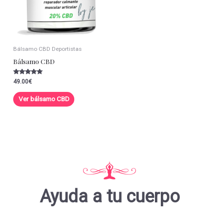
Bálsamo CBD Deportistas
Bálsamo CBD
Valorado con
49.00
€
5.00
de 5
Ver bálsamo CBD
Ayuda a tu cuerpo