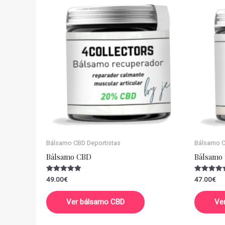
Bálsamo CBD Deportistas
Bálsamo CB
Bálsamo CBD
Bálsamo 
Valorado
Valorado
49.00
€
47.00
€
con
con
5.00
5.00
de 5
de 5
Ver bálsamo CBD
Ve