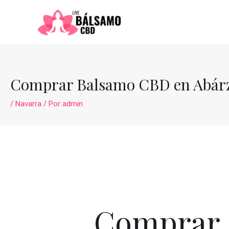
Ir
al
contenido
Comprar Balsamo CBD en Abár
/
Navarra
/ Por
admin
Comprar 